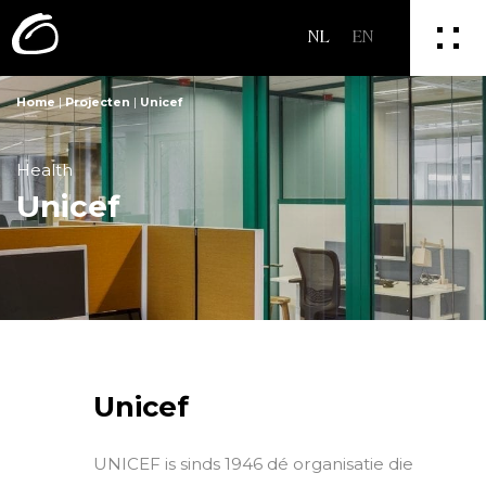
NL
EN
Home
|
Projecten
|
Unicef
Health
Unicef
Unicef
UNICEF is sinds 1946 dé organisatie die