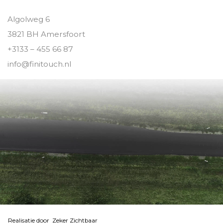
Algolweg 6
3821 BH Amersfoort
+3133 – 455 66 87
info@finitouch.nl
Realisatie door
Zeker Zichtbaar