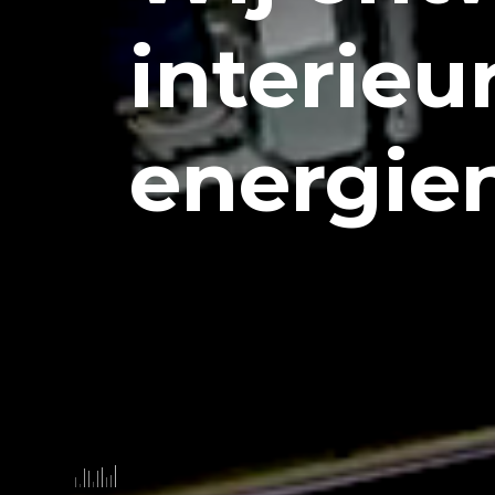
interieu
energie