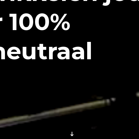
r
100
%
neutraal