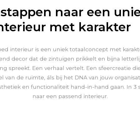
3 stappen naar een uni
nterieur met karakter
ed interieur is een uniek totaalconcept met karakt
end decor dat de zintuigen prikkelt en bijna letterli
ng spreekt. Een verhaal vertelt. Een sfeercreatie die
l van de ruimte, áls bij het DNA van jouw organisat
thetiek en functionaliteit hand-in-hand gaan. In 3
naar een passend interieur.