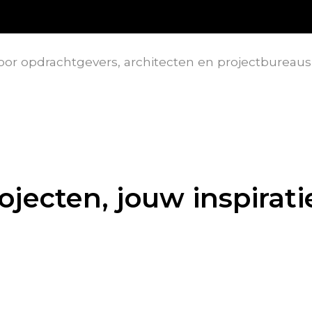
oor opdrachtgevers, architecten en projectbureaus
ojecten, jouw inspirati