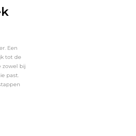
ek
er. Een
jk tot de
 zowel bij
ie past.
 stappen