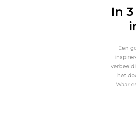
In 
i
Een go
inspirer
verbeeldi
het doe
Waar es