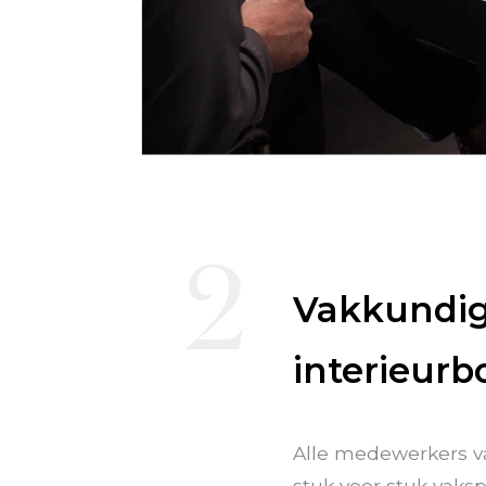
2
Vakkundi
interieur
Alle medewerkers va
stuk voor stuk vaksp