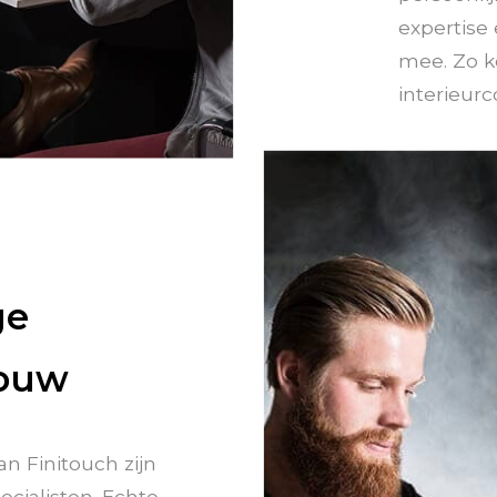
expertise
mee. Zo 
interieur
ge
bouw
n Finitouch zijn
ecialisten. Echte