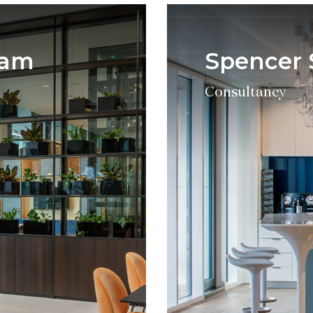
dam
Spencer 
Consultancy