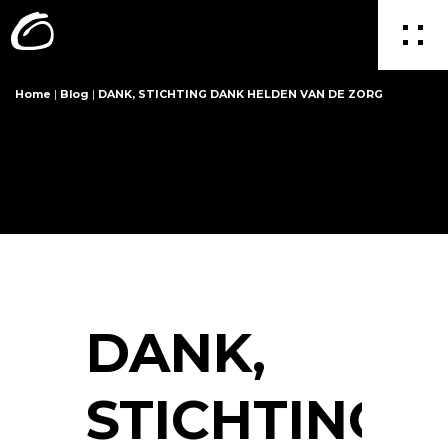
Home
|
Blog
|
DANK, STICHTING DANK HELDEN VAN DE ZORG
DANK,
STICHTING