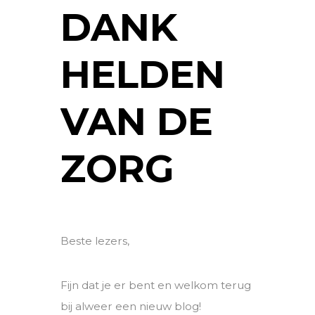
DANK
HELDEN
VAN DE
ZORG
Beste lezers,
Fijn dat je er bent en welkom terug
bij alweer een nieuw blog!